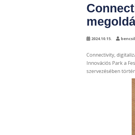
Connectiv
megoldá
2024.10.15.
bencsi
Connectivity, digita
Innovációs Park a Fe
szervezésében törté