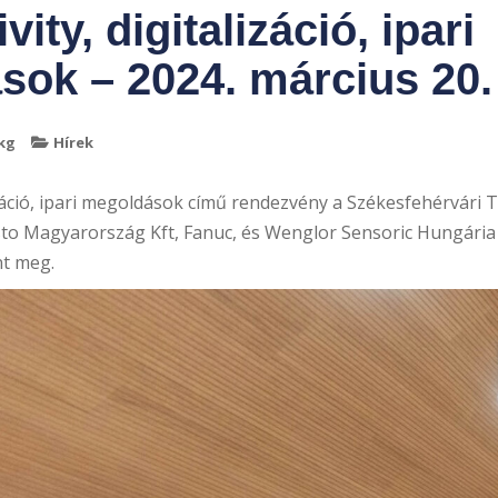
ity, digitalizáció, ipari
sok – 2024. március 20.
kg
Hírek
lizáció, ipari megoldások című rendezvény a Székesfehérvár
sto Magyarország Kft, Fanuc, és Wenglor Sensoric Hungária
nt meg.